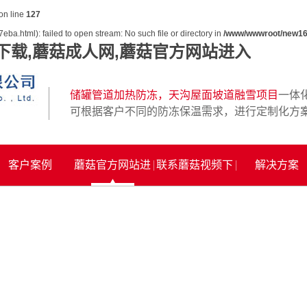
on line
127
ba.html): failed to open stream: No such file or directory in
/www/wwwroot/new16
下载,蘑菇成人网,蘑菇官方网站进入
储罐管道加热防冻，天沟屋面坡道融雪项目
一体
可根据客户不同的防冻保温需求，进行定制化方
客户案例
蘑菇官方网站进
联系蘑菇视频下
解决方案
入
载网址