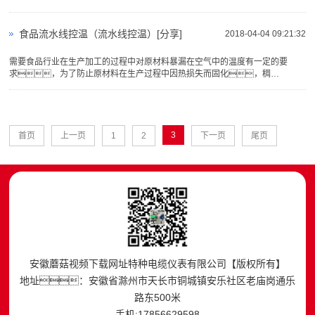
食品流水线控温（流水线控温）[分享]
2018-04-04 09:21:32
需要食品行业在生产加工的过程中对原材料暴漏在空气中的温度有一定的要
求，为了防止原材料在生产过程中因热损失而固化，稠
化，生产厂家往往需要用到一些伴热，提供热补偿的手
3
首页
上一页
1
2
下一页
尾页
安徽蘑菇视频下载网址特种电缆仪表有限公司【版权所有】
地址：安徽省滁州市天长市铜城镇安乐社区老庙岗通乐
路东500米
手机:17856629598