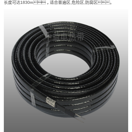
长度可达1830m，适合普遍区,危险区,防腐区。