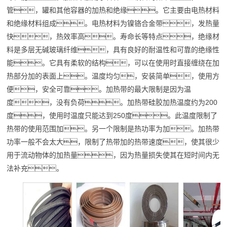
管，罐和其他容器的加热和绝缘。它主要由电热材料
和绝缘材料组成。电热材料为镍铬合金带，发热量
快，热效率高。寿命长等特点，绝缘材
料是多层无碱玻璃纤维，具有良好的耐温性和可靠的绝缘性
能。它具有柔软的结构，可以在使用时直接缠绕在加
热部分加的表面上。温度均匀，安装简单，使用方
便，安全可靠。加热带的最大限制是因为温
度，没有负荷。加热带硅胶加热温度约为200
度，使用时温度只能达到250度。此温度限制了
热带的使用范围加。另一个限制是热功率为加。加热带
功率一般不会太大，限制了热带加的热带速度，使其很少
用于流动物体的加热量，因为热量损失使其在短时间内无
法补充。