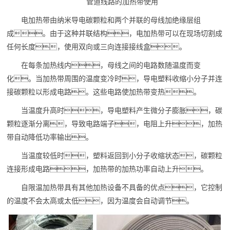
管道线路的加热带使用
电加热带由纳米导电碳颗粒和两个并联的母线加绝缘层组
成。由于这种并联结构，电加热带可以在现场切割成
任何长度，使用双向或三向连接接线盒。
在每条加热线内，母线之间的电路数随温度而变
化。当加热带周围的温度变冷时，导电塑料收缩小分子并连
接碳颗粒以形成电路。这些电路使加热带变热。
当温度升高时，导电塑料产生微分子膨胀，碳
颗粒逐渐分离，导致电路端子，电阻上升，加热
带自动降低功率输出。
当温度较低时，塑料返回到小分子收缩状态，碳颗粒
连接形成电路，加热带的加热功率自动上升。
自限温
加热带具有其他加热设备不具备的优点，它控制
的温度不会太高或太低，因为温度会自动调节。