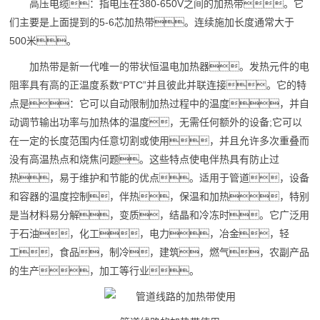
高压电缆：指电压在380-650V之间的加热带。它
们主要是上面提到的5-6芯加热带。连续施加长度通常大于
500米。
加热带是新一代唯一的带状恒温电加热器。发热元件的电
阻率具有高的正温度系数“PTC”并且彼此并联连接。它的特
点是：它可以自动限制加热过程中的温度，并自
动调节输出功率与加热体的温度，无需任何额外的设备;它可以
在一定的长度范围内任意切割或使用，并且允许多次重叠而
没有高温热点和烧焦问题。这些特点使电伴热具有防止过
热，易于维护和节能的优点。适用于管道，设备
和容器的温度控制，伴热，保温和加热，特别
是当材料易分解，变质，结晶和冷冻时。它广泛用
于石油，
化工
，电力，冶金，轻
工，食品，制冷，建筑，燃气，农副产品
的生产，加工等行业。