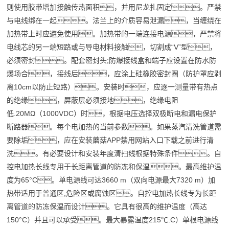
则使用胶带增加接触传热面积，并用尼龙扎固定。严禁
与电线绑在一起。法兰上的介质容易泄漏，当缠绕在
加热带上时应避免使用。加热带的一端连接电源，严禁将
电线芯的另一端短路或与导电材料接触，切割成“V”型，
必须密封。配套密封头;防爆接线盒和端子应设置在防水防
爆场合，接线后，应涂上硅橡胶密封圈（防护罩应剥
离10cm以防止短路）。安装时，应逐一测量带有热点
的绝缘，屏蔽层必须接地，绝缘电阻
低.20MΩ（1000VDC）时，根据电压选择双极断电和漏电保护
断路器。每个电加热的当前参数。如果蒸汽清洗管道需
要除垢，应在安装蘑菇APP禁用网站入口下载之前进行清
洗。有必要设计和安装年度清扫线根据特殊条件。自
控电加热长线专用于长距离管道的防冻和保温。最高维护温
度为65°C。单电源线可达3660 m（双向电源最大7320 m）加
热带适用于普通区,危险区或腐蚀区。自控电加热长线专为长距
离管道的防冻保温而设计。它具有很高的维护温度（高达
150°C）并且可以承受。最大暴露温度215℃.C）单根电源线