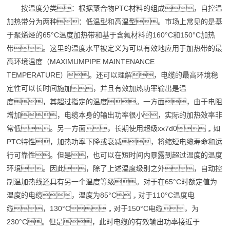
按温度分类：根据聚合物PTC材料的组成，自控温
加热带分为两种：低温型和高温型。市场上常见的是基
于聚烯烃的65°C温度加热带和基于含氟材料的160°C和150°C加热
带。这里的温度水平被定义为可以有效地应用于加热带的最
高环境温度（MAXIMUMPIPE MAINTENANCE
TEMPERATURE）。还可以理解，电缆的最高环境稳
定性可以长时间施加，并且有效加热功率输出是温
度，其超过指定的温度。一方面，由于电阻
增加，电缆本身的输出功率很小，实际的加热效率非
常低。另一方面，长期使用超级xx7d0，如
PTC特性，加热功率下降或衰减，将缩短电缆寿命和运
行可靠性。但是，也可以在短时间内暴露到超过温度的温度
环境。因此，除了上述温度级别之外，自动控
制温加热线还具有另一个温度等级。对于在65°C时额定值为
温度的电缆，温度为85°C，对于110°C温度电
缆，130°C，对于150°C电缆，为
230°C。但是，此时电缆的有效输出功率接近于