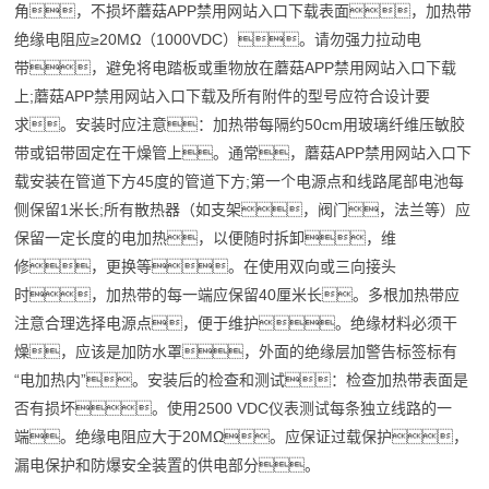
角，不损坏蘑菇APP禁用网站入口下载表面，加热带
绝缘电阻应≥20MΩ（1000VDC）。请勿强力拉动电
带，避免将电踏板或重物放在蘑菇APP禁用网站入口下载
上;蘑菇APP禁用网站入口下载及所有附件的型号应符合设计要
求。安装时应注意：加热带每隔约50cm用玻璃纤维压敏胶
带或铝带固定在干燥管上。通常，蘑菇APP禁用网站入口下
载安装在管道下方45度的管道下方;第一个
电源
点和线路尾部电池每
侧保留1米长;所有散热器（如支架，阀门，法兰等）应
保留一定长度的电加热，以便随时拆卸，维
修，更换等。在使用双向或三向接头
时，加热带的每一端应保留40厘米长。多根加热带应
注意合理选择电源点，便于维护。绝缘材料必须干
燥，应该是加防水罩，外面的绝缘层加警告标签标有
“电加热内”。安装后的检查和测试：检查加热带表面是
否有损坏。使用2500 VDC仪表测试每条独立线路的一
端。绝缘电阻应大于20MΩ。应保证过载保护，
漏电保护和
防爆
安全装置的供电部分。