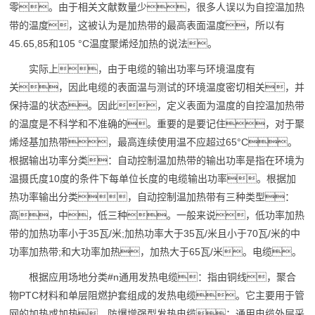
零。由于相关文献数量少，很多人误以为自控温加热
带的温度，这被认为是加热带的最高表面温度，所以有
45.65,85和105 °C温度聚烯烃加热的说法。
实际上，由于电缆的输出功率与环境温度有
关，因此电缆的表面温与测试的环境温度密切相关，并
保持温的状态。因此，定义表面为温度的自控温加热带
的温度是不科学和不准确的。重要的是要记住，对于聚
烯烃基加热带，最高连续使用温不应超过65°C。
根据输出功率分类：自动控制温加热带的输出功率是指在环境为
温摄氏度10度的条件下每单位长度的电缆输出功率。根据加
热功率输出分类，自动控制温加热带有三种类型：
高，中，低三种。一般来说，低功率加热
带的加热功率小于35瓦/米;加热功率大于35瓦/米且小于70瓦/米的中
功率加热带;和大功率加热，加热大于65瓦/米。电缆。
根据应用场地分类#n通用发热电缆：指由铜线，聚合
物PTC材料和单层阻燃护套组成的发热电缆。它主要用于管
网的加热或加热。防爆增强型发热电缆：通用电缆外层采